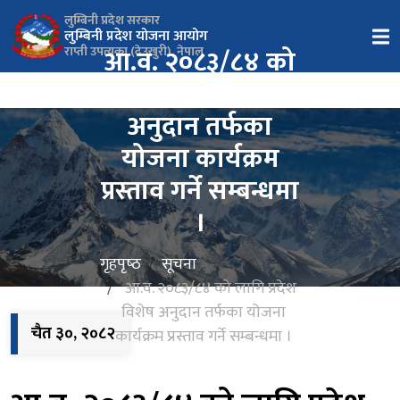
लुम्बिनी प्रदेश सरकार
लुम्बिनी प्रदेश योजना आयोग
आ.व. २०८३/८४ को
राप्ती उपत्यका (देउखुरी), नेपाल
लागि प्रदेश विशेष
अनुदान तर्फका
योजना कार्यक्रम
प्रस्ताव गर्ने सम्बन्धमा
।
गृहपृष्‍ठ
सूचना
आ.व. २०८३/८४ को लागि प्रदेश
विशेष अनुदान तर्फका योजना
चैत ३०, २०८२
कार्यक्रम प्रस्ताव गर्ने सम्बन्धमा ।