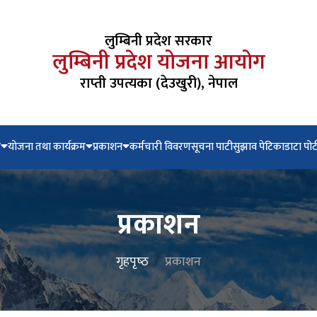
लुम्बिनी प्रदेश सरकार
लुम्बिनी प्रदेश योजना आयोग
राप्ती उपत्यका (देउखुरी), नेपाल
े
योजना तथा कार्यक्रम
प्रकाशन
कर्मचारी विवरण
सूचना पाटी
सुझाव पेटिका
डाटा पोर
प्रकाशन
गृहपृष्‍ठ
प्रकाशन