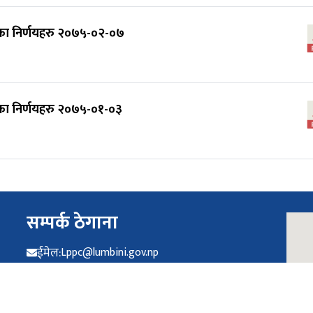
का निर्णयहरु २०७५-०२-०७
का निर्णयहरु २०७५-०१-०३
सम्पर्क ठेगाना
ईमेल:
Lppc@lumbini.gov.np
फोन:
infoppc.p5@gmail.com ०८२-४१३१०५