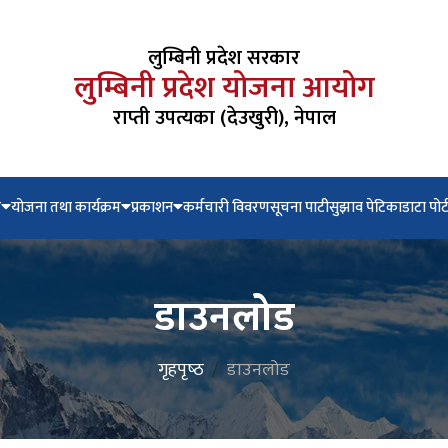
लुम्बिनी प्रदेश सरकार
लुम्बिनी प्रदेश योजना आयोग
राप्ती उपत्यका (देउखुरी), नेपाल
े
योजना तथा कार्यक्रम
प्रकाशन
कर्मचारी विवरण
सूचना पाटी
सुझाव पेटिका
डाटा पोर
डाउनलोड
गृहपृष्‍ठ
डाउनलोड