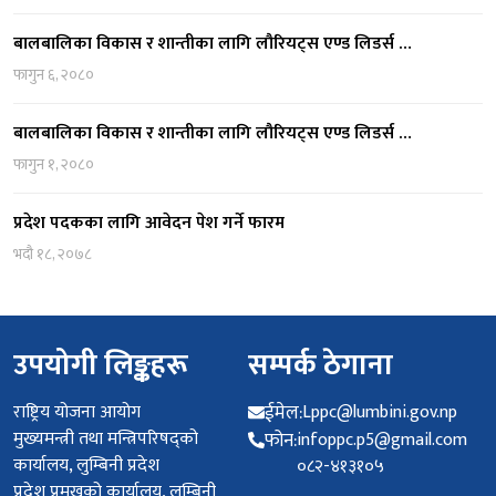
बालबालिका विकास र शान्तीका लागि लौरियट्स एण्ड लिडर्स …
फागुन ६, २०८०
बालबालिका विकास र शान्तीका लागि लौरियट्स एण्ड लिडर्स …
फागुन १, २०८०
प्रदेश पदकका लागि आवेदन पेश गर्ने फारम
भदौ १८, २०७८
उपयोगी लिङ्कहरू
सम्पर्क ठेगाना
राष्ट्रिय योजना आयोग
ईमेल:
Lppc@lumbini.gov.np
मुख्यमन्त्री तथा मन्त्रिपरिषद्को
फोन:
infoppc.p5@gmail.com
कार्यालय, लुम्बिनी प्रदेश
०८२-४१३१०५
प्रदेश प्रमुखको कार्यालय, लुम्बिनी