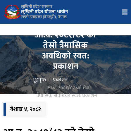
लुम्बिनी प्रदेश सरकार
लुम्बिनी प्रदेश योजना आयोग
राप्ती उपत्यका (देउखुरी), नेपाल
आ.व. २०८१/८२ को
तेस्रो त्रैमासिक
अवधिको स्वत:
प्रकाशन
गृहपृष्‍ठ
प्रकाशन
आ.व. २०८१/८२ को तेस्रो
त्रैमासिक अवधिको स्वत: प्रकाशन
बैशाख ४, २०८२