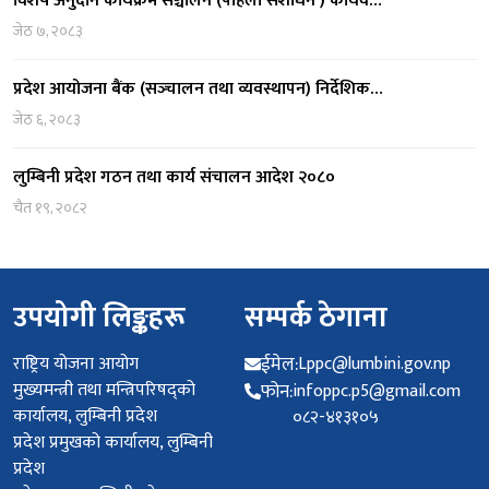
विशेष अनुदान कार्यक्रम सञ्चालन (पहिलो संशोधन ) कार्यव…
जेठ ७, २०८३
प्रदेश आयोजना बैंक (सञ्‍चालन तथा व्यवस्थापन) निर्देशिक…
जेठ ६, २०८३
लुम्बिनी प्रदेश गठन तथा कार्य संचालन आदेश २०८०
चैत १९, २०८२
उपयोगी लिङ्कहरू
सम्पर्क ठेगाना
राष्ट्रिय योजना आयोग
ईमेल:
Lppc@lumbini.gov.np
मुख्यमन्त्री तथा मन्त्रिपरिषद्को
फोन:
infoppc.p5@gmail.com
कार्यालय, लुम्बिनी प्रदेश
०८२-४१३१०५
प्रदेश प्रमुखको कार्यालय, लुम्बिनी
प्रदेश