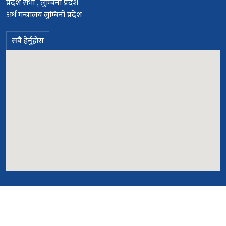
प्रदेश सभा , लुम्बिनी प्रदेश
अर्थ मन्त्रालय लुम्बिनी प्रदेश
सबै हेर्नुहोस
© सर्वाधिकार सुरक्षित २०७८
ICTP
Powered By