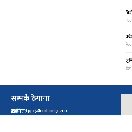
विश
जेठ
प्र
जेठ
लुम
चैत
सम्पर्क ठेगाना
ईमेल:
Lppc@lumbini.gov.np
फोन:
infoppc.p5@gmail.com ०८२-४१३१०५