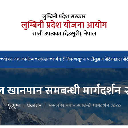
लुम्बिनी प्रदेश सरकार
लुम्बिनी प्रदेश योजना आयोग
राप्ती उपत्यका (देउखुरी), नेपाल
े
योजना तथा कार्यक्रम
प्रकाशन
कर्मचारी विवरण
सूचना पाटी
सुझाव पेटिका
डाटा पोर
खानपान समबन्धी मार्गदर्शन
गृहपृष्‍ठ
प्रकाशन
असल खानपान समबन्धी मार्गदर्शन २०८०