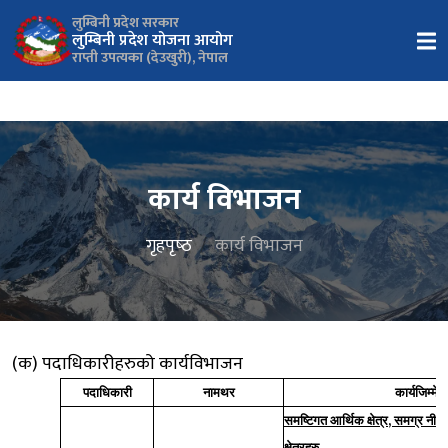
लुम्बिनी प्रदेश सरकार
लुम्बिनी प्रदेश योजना आयोग
राप्ती उपत्यका (देउखुरी), नेपाल
कार्य विभाजन
गृहपृष्‍ठ
कार्य विभाजन
(क) पदाधिकारीहरुको कार्यविभाजन
पदाधिकारी
नामथर
कार्यजिम्मेवार
,
समष्टिगत आर्थिक क्षेत्र
समग्र नीति
क्षेत्रहरु