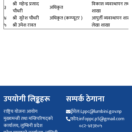
श्री महेन्द्र प्रसाद
विकास व्यवस्थापन तथा
३
अधिकृत
चौधरी
शाखा
४
श्री सुरेश चौधरी
अधिकृत (कम्प्यूटर )
आपुर्ती व्यवस्थापन शाखा
५
श्री उमेश रावत
लेखा शाखा
उपयोगी लिङ्कहरू
सम्पर्क ठेगाना
राष्ट्रिय योजना आयोग
ईमेल:
Lppc@lumbini.gov.np
मुख्यमन्त्री तथा मन्त्रिपरिषद्को
फोन:
infoppc.p5@gmail.com
कार्यालय, लुम्बिनी प्रदेश
०८२-४१३१०५