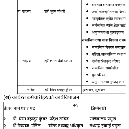
वन तथा वातावरण मन्त्रालय
,
मा. सदस्य
श्री भुवन चौधरी
उर्जा
जलस्रोत तथा सिंचाई म
प्राकृतिक स्रोत व्यवस्थापन
सार्वजनिक नीजि क्षेत्र साझेद
अनुगमन तथा मूल्याङ्कन
सामाजिक तथा मानव विकास र समावे
सामाजिक विकास मन्त्रालय
,
महिला
बालबालिका तथा जेष्ठ
मा. सदस्य
श्री शान्ता देवी ढकाल
प्रदेश खेलकुद परिषद्
सामाजिक समावेशीता
युवा परिषद्
अनुगमन तथा मूल्याङ्कन
,
सचिव
श्री खिम बहादुर कुँवर
प्रशासन
सुशासन
(ख) कार्यरत कर्मचारीहरुको कार्यविभाजन
पद
क्रं.सं.
नाम थर र पद
जिम्मेवारी
१
श्री खिम बहादुर कुँवर
प्रदेश सचिव
सचिवालय प्रमुख
२
श्री मेघराज पौडेल
वरिष्ठ तथ्याङ्क अधिकृत
तथ्याङ्क इकाई प्रमुख