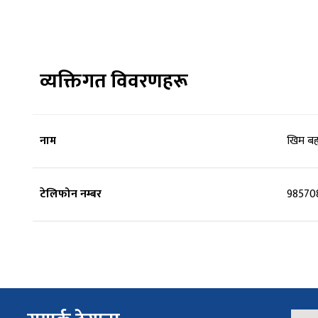
व्यक्तिगत विवरणहरू
नाम
खिम बहा
टेलिफोन नम्बर
98570