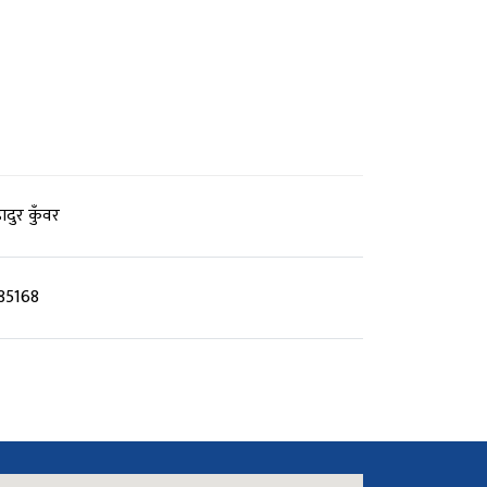
दुर कुँवर
85168