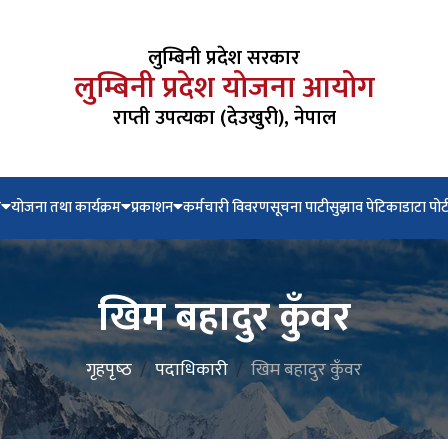
लुम्बिनी प्रदेश सरकार
लुम्बिनी प्रदेश योजना आयोग
राप्ती उपत्यका (देउखुरी), नेपाल
े
योजना तथा कार्यक्रम
प्रकाशन
कर्मचारी विवरण
सूचना पाटी
सुझाव पेटिका
डाटा पोर
खिम बहादुर कुँवर
गृहपृष्‍ठ
पदाधिकारी
खिम बहादुर कुँवर