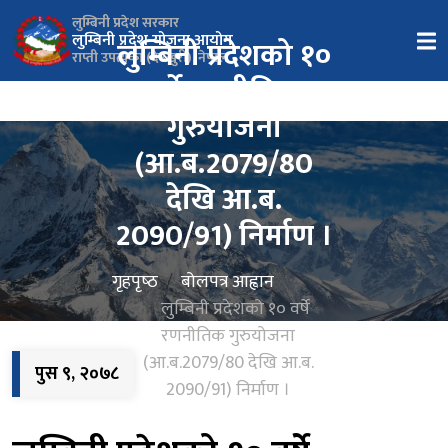
लुम्बिनी प्रदेश सरकार
लुम्बिनी प्रदेश योजना आयोग
लुम्बिनी प्रदेशको १०
राप्ती उपत्यका (देउखुरी), नेपाल
वर्षे रणनीतिक
गुरुयोजना
(आ.ब.2079/80
देखि आ.ब.
2090/91) निर्माण ।
गृहपृष्‍ठ
बोलपत्र आह्वान
लुम्बिनी प्रदेशको १० वर्षे
रणनीतिक गुरुयोजना
(आ.ब.2079/80 देखि आ.ब.
पुस ९, २०७८
2090/91) निर्माण ।