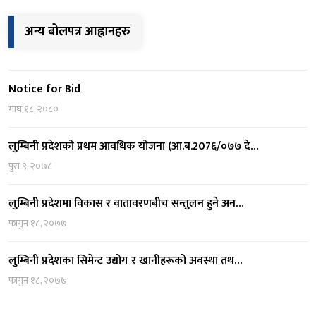
अन्य बोलपत्र आह्वानहरु
Notice for Bid
माघ १८, २०८०
लुम्बिनी प्रदेशको प्रथम आवधिक योजना (आ.ब.207६/०७७ दे…
पुस ९, २०७८
लुम्बिनी प्रदेशमा विकास र वातावरणबीच सन्तुलन हुने अन…
फागुन १८, २०७७
लुम्बिनी प्रदेशका सिमेन्ट उद्योग र खानीहरूको अवस्था तथ…
फागुन १८, २०७७