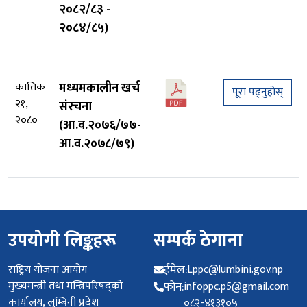
२०८२/८३ -
२०८४/८५)
कात्तिक
मध्यमकालीन खर्च
पूरा पढ्नुहोस्
२१,
संरचना
२०८०
(आ.व.२०७६/७७-
आ.व.२०७८/७९)
उपयोगी लिङ्कहरू
सम्पर्क ठेगाना
राष्ट्रिय योजना आयोग
ईमेल:
Lppc@lumbini.gov.np
मुख्यमन्त्री तथा मन्त्रिपरिषद्को
फोन:
infoppc.p5@gmail.com
कार्यालय, लुम्बिनी प्रदेश
०८२-४१३१०५